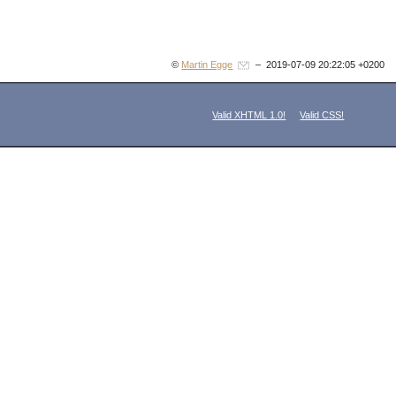
©
Martin Egge
– 2019-07-09 20:22:05 +0200
Valid XHTML 1.0!
Valid CSS!