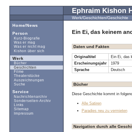
Ephraim Kishon
Werk/Geschichten/Geschichte
Home/News
Ein Ei, das keinem an
Person
Kurz-Biografie
Was er mag
Daten und Fakten
Was er nicht mag
Kishon über sich
Originaltitel
Ein Ei, das 
Werk
Erscheinungsjahr
1979
Bücher
Geschichten
Sprache
Deutsch
Filme
Theaterstücke
Auszeichnungen
Bücher
Suche
Service
Diese Geschichte kommt in folgen
Nachrichtenarchiv
Sonderseiten-Archiv
Alle Satiren
Links
Sitemap
Paradies neu zu vermieten
Impressum
Navigation durch alle Geschi