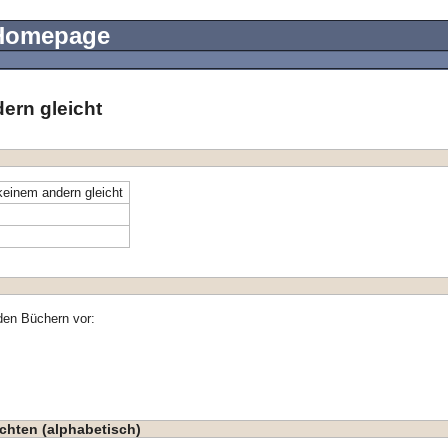
 Homepage
dern gleicht
keinem andern gleicht
den Büchern vor:
chten (alphabetisch)