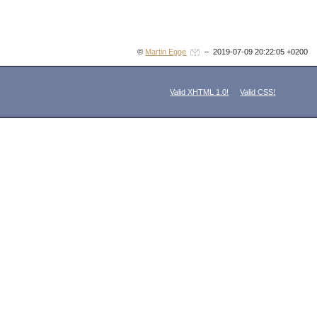
©
Martin Egge
– 2019-07-09 20:22:05 +0200
Valid XHTML 1.0!
Valid CSS!