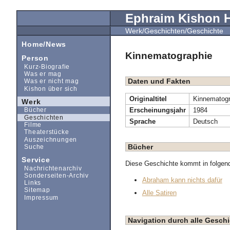
Ephraim Kishon
Werk/Geschichten/Geschichte
Home/News
Kinnematographie
Person
Kurz-Biografie
Was er mag
Daten und Fakten
Was er nicht mag
Kishon über sich
Originaltitel
Kinnematogr
Werk
Erscheinungsjahr
1984
Bücher
Geschichten
Sprache
Deutsch
Filme
Theaterstücke
Auszeichnungen
Bücher
Suche
Service
Diese Geschichte kommt in folgen
Nachrichtenarchiv
Sonderseiten-Archiv
Abraham kann nichts dafür
Links
Sitemap
Alle Satiren
Impressum
Navigation durch alle Geschi