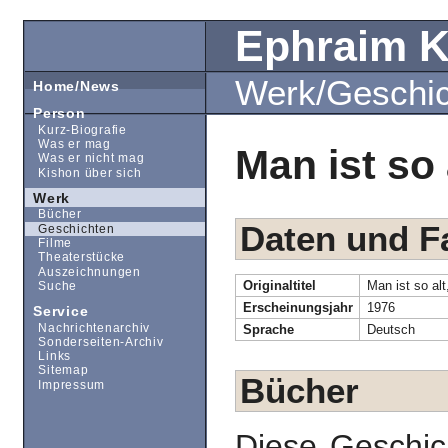
Ephraim 
Werk/Geschi
Home/News
Person
Kurz-Biografie
Was er mag
Man ist so 
Was er nicht mag
Kishon über sich
Werk
Bücher
Daten und F
Geschichten
Filme
Theaterstücke
Auszeichnungen
Originaltitel
Man ist so alt
Suche
Erscheinungsjahr
1976
Service
Nachrichtenarchiv
Sprache
Deutsch
Sonderseiten-Archiv
Links
Sitemap
Bücher
Impressum
Diese Geschic