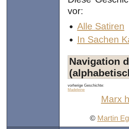
vor:
Alle Satiren
In Sachen K
Navigation d
(alphabetisc
vorherige Geschichte:
Madeleine
Marx 
©
Martin E