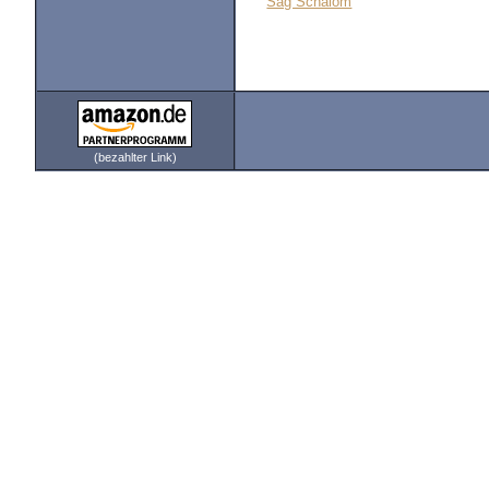
Sag Schalom
(bezahlter Link)