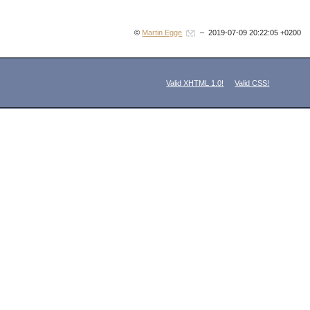
©
Martin Egge
– 2019-07-09 20:22:05 +0200
Valid XHTML 1.0!
Valid CSS!