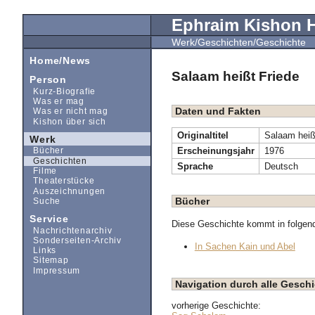
Ephraim Kishon
Werk/Geschichten/Geschichte
Home/News
Salaam heißt Friede
Person
Kurz-Biografie
Was er mag
Daten und Fakten
Was er nicht mag
Kishon über sich
Originaltitel
Salaam heiß
Werk
Erscheinungsjahr
1976
Bücher
Geschichten
Sprache
Deutsch
Filme
Theaterstücke
Auszeichnungen
Bücher
Suche
Service
Diese Geschichte kommt in folgen
Nachrichtenarchiv
Sonderseiten-Archiv
In Sachen Kain und Abel
Links
Sitemap
Impressum
Navigation durch alle Geschi
vorherige Geschichte: