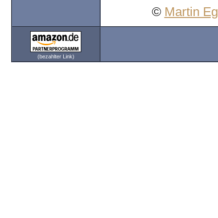
©
Martin E
(bezahlter Link)