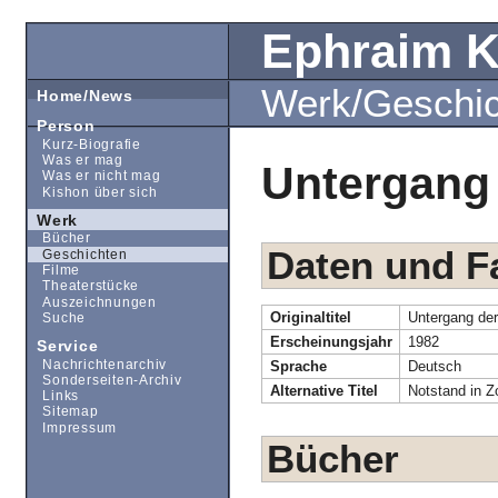
Ephraim 
Werk/Geschi
Home/News
Person
Kurz-Biografie
Was er mag
Untergang
Was er nicht mag
Kishon über sich
Werk
Bücher
Daten und F
Geschichten
Filme
Theaterstücke
Auszeichnungen
Originaltitel
Untergang de
Suche
Erscheinungsjahr
1982
Service
Nachrichtenarchiv
Sprache
Deutsch
Sonderseiten-Archiv
Alternative Titel
Notstand in Z
Links
Sitemap
Impressum
Bücher