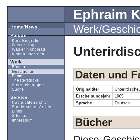
Ephraim 
Werk/Geschi
Home/News
Person
Kurz-Biografie
Was er mag
Unterirdis
Was er nicht mag
Kishon über sich
Werk
Bücher
Daten und F
Geschichten
Filme
Theaterstücke
Auszeichnungen
Originaltitel
Unterirdische
Suche
Erscheinungsjahr
1965
Service
Nachrichtenarchiv
Sprache
Deutsch
Sonderseiten-Archiv
Links
Sitemap
Bücher
Impressum
Diese Geschic