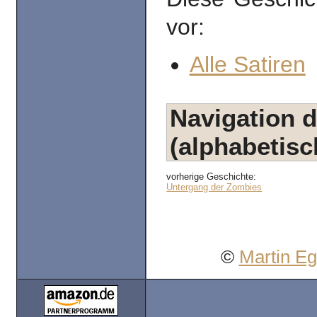
vor:
Alle Satiren
Navigation d
(alphabetisc
vorherige Geschichte:
Untergang der Zombies
©
Martin E