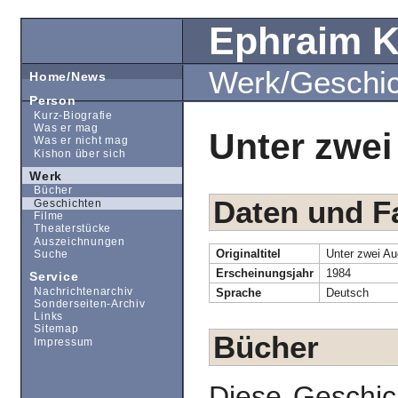
Ephraim 
Werk/Geschi
Home/News
Person
Kurz-Biografie
Was er mag
Unter zwe
Was er nicht mag
Kishon über sich
Werk
Bücher
Daten und F
Geschichten
Filme
Theaterstücke
Auszeichnungen
Originaltitel
Unter zwei A
Suche
Erscheinungsjahr
1984
Service
Nachrichtenarchiv
Sprache
Deutsch
Sonderseiten-Archiv
Links
Sitemap
Bücher
Impressum
Diese Geschic