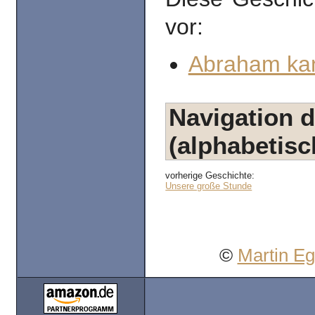
vor:
Abraham kan
Navigation d
(alphabetisc
vorherige Geschichte:
Unsere große Stunde
©
Martin E