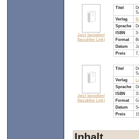
Titel
D
S
Verlag
B
Sprache
D
ISBN
3
Jetzt bestellen!
(bezahlter Link)
Format
B
Datum
J
Preis
7
Titel
D
S
Verlag
L
Sprache
D
ISBN
3
Jetzt bestellen!
(bezahlter Link)
Format
G
Datum
S
Preis
1
Inhalt