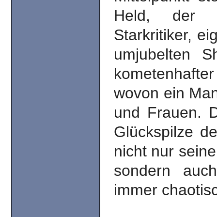
Held, der 
Starkritiker, e
umjubelten S
kometenhafte
wovon ein Man
und Frauen. D
Glückspilze de
nicht nur sein
sondern auch
immer chaotis