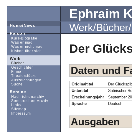
Ephraim 
Werk/Bücher
Home/News
Person
Kurz-Biografie
Was er mag
Der Glücks
Was er nicht mag
Kishon über sich
Werk
Bücher
Daten und F
Geschichten
Filme
Theaterstücke
Auszeichnungen
Originaltitel
Der Glückspil
Suche
Untertitel
Satirischer 
Service
Nachrichtenarchiv
Erscheinungsjahr
September 2
Sonderseiten-Archiv
Sprache
Deutsch
Links
Sitemap
Impressum
Ausgaben