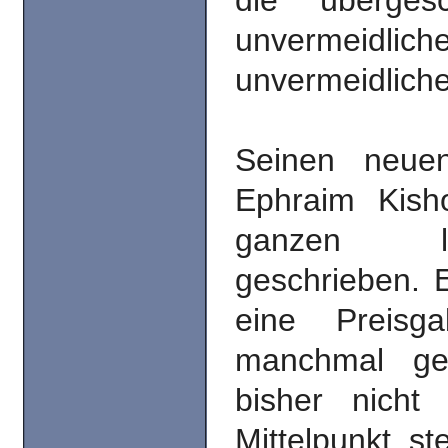
die überges
unvermeidl
unvermeidlich
Seinen neue
Ephraim Kis
ganzen la
geschrieben. E
eine Preisg
manchmal ge
bisher nicht
Mittelpunkt s