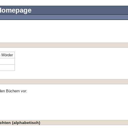
 Homepage
n Mörder
den Büchern vor:
chten (alphabetisch)