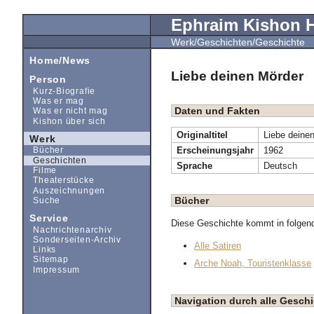
Ephraim Kishon
Werk/Geschichten/Geschichte
Home/News
Liebe deinen Mörder
Person
Kurz-Biografie
Was er mag
Daten und Fakten
Was er nicht mag
Kishon über sich
Originaltitel
Liebe deine
Werk
Erscheinungsjahr
1962
Bücher
Geschichten
Sprache
Deutsch
Filme
Theaterstücke
Auszeichnungen
Bücher
Suche
Service
Diese Geschichte kommt in folgen
Nachrichtenarchiv
Sonderseiten-Archiv
Alle Satiren
Links
Sitemap
Arche Noah, Touristenklasse
Impressum
Navigation durch alle Geschi