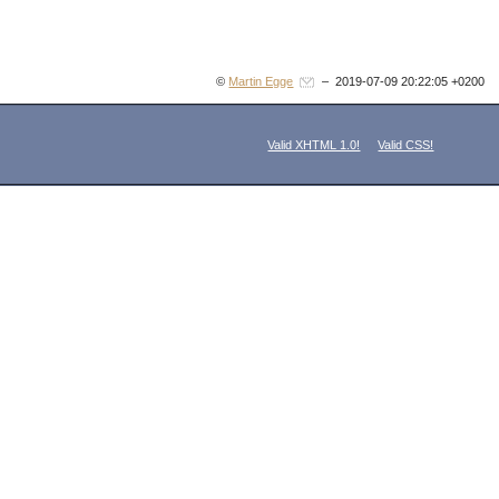
©
Martin Egge
– 2019-07-09 20:22:05 +0200
Valid XHTML 1.0!
Valid CSS!