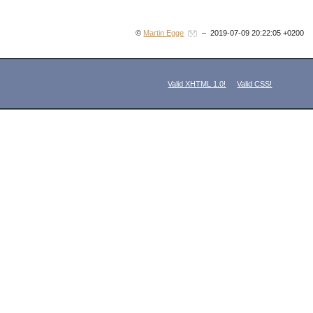
©
Martin Egge
– 2019-07-09 20:22:05 +0200
Valid XHTML 1.0!
Valid CSS!