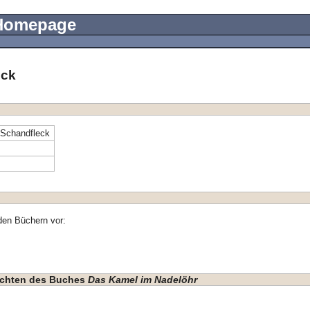
 Homepage
eck
 Schandfleck
den Büchern vor:
hichten des Buches
Das Kamel im Nadelöhr