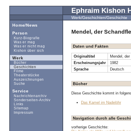
Ephraim Kishon
Werk/Geschichten/Geschichte
Home/News
Mendel, der Schandfl
Person
Kurz-Biografie
Was er mag
Daten und Fakten
Was er nicht mag
Kishon über sich
Originaltitel
Mendel, der
Werk
Erscheinungsjahr
1982
Bücher
Geschichten
Sprache
Deutsch
Filme
Theaterstücke
Auszeichnungen
Bücher
Suche
Service
Diese Geschichte kommt in folgen
Nachrichtenarchiv
Sonderseiten-Archiv
Das Kamel im Nadelöhr
Links
Sitemap
Impressum
Navigation durch alle Gesc
vorherige Geschichte: